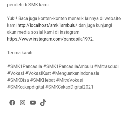
peroleh di SMK kami.
Yuk!! Baca juga konten-konten menarik lainnya di website
kami
http://localhost/smk1ambulu/
dan juga kunjungi
akun media sosial kami di instagram
https://www.instagram.com/pancasila1972
.
Terima kasih…
#SMK1Pancasila #SMK1PancasilaAmbulu #Mitrasdudi
#Vokasi #VokasiKuat #MenguatkanIndonesia
#SMKBisa #SMKHebat #MitraVokasi
#SMKcakapdigital #SMKCakapDigital2021
Facebook
Instagram
YouTube
TikTok