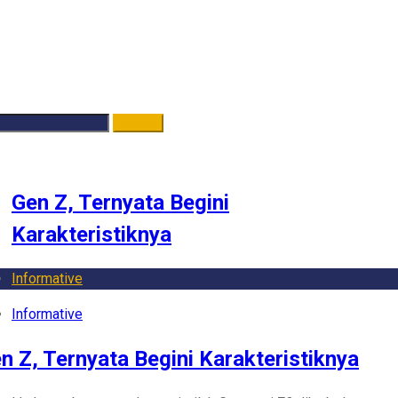
log
e
- 18 March 2022
Gen Z, Ternyata Begini
Karakteristiknya
Informative
Informative
n Z, Ternyata Begini Karakteristiknya