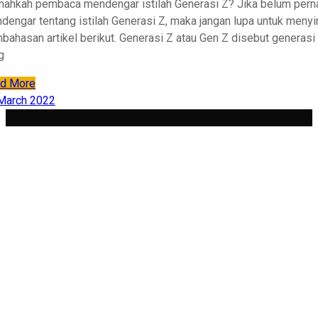
nahkah pembaca mendengar istilah Generasi Z? Jika belum pern
dengar tentang istilah Generasi Z, maka jangan lupa untuk meny
bahasan artikel berikut. Generasi Z atau Gen Z disebut generasi
g
d More
March 2022