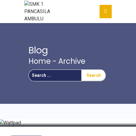
Blog
Home
- Archive
Search
For
ADA APA DENGAN DUNIA
ORANGE?