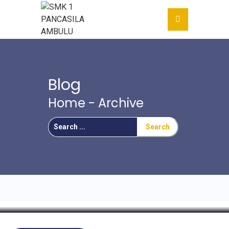
Blog
Home
- Archive
Search
For
Apa yang Menarik dari Cerita
Novel Laskar Pelangi?