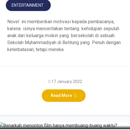
ENTERTAINMENT
Novel ini memberikan motivasi kepada pembacanya,
karena isinya menceritakan tentang kehidupan sepuluh
anak dari keluarga miskin yang bersekolah di sebuah
Sekolah Muhammadiyah di Belitung yang Penuh dengan
keterbatasan, tetapi mereka
17 January 2022
Benarkah menonton film
Read More
hanya membuang-buang
waktu?