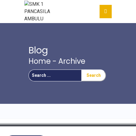
Blog
Home
- Archive
Search
For
Hikmah Puasa di Bulan Suci
Ramadhan