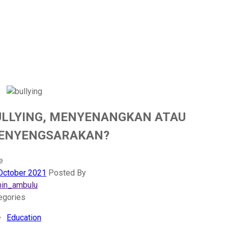
Blog
ome
-
Education
- BULLYING,
ENYENANGKAN ATAU MENYENGSARAKA
ULLYING, MENYENANGKAN ATAU
ENYENGSARAKAN?
e
October 2021
Posted By
in_ambulu
egories
Education