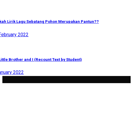
kah Lirik Lagu Sebatang Pohon Merupakan Pantun??
February 2022
ittle Brother and I (Recount Text by Student)
anuary 2022