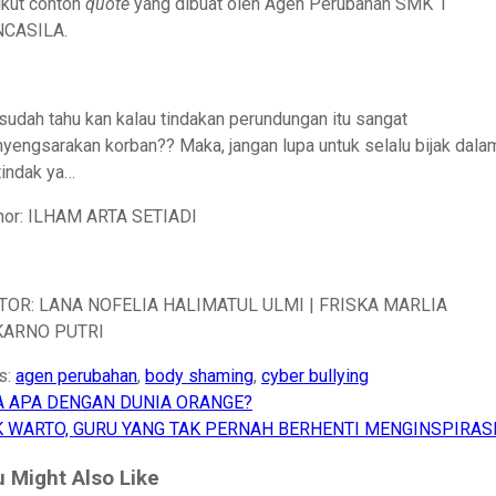
ikut contoh
quote
yang dibuat oleh Agen Perubahan SMK 1
CASILA.
.sudah tahu kan kalau tindakan perundungan itu sangat
yengsarakan korban?? Maka, jangan lupa untuk selalu bijak dala
tindak ya…
hor: ILHAM ARTA SETIADI
TOR: LANA NOFELIA HALIMATUL ULMI | FRISKA MARLIA
KARNO PUTRI
s:
agen perubahan
,
body shaming
,
cyber bullying
A APA DENGAN DUNIA ORANGE?
st
 WARTO, GURU YANG TAK PERNAH BERHENTI MENGINSPIRAS
vigation
 Might Also Like